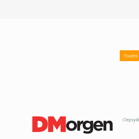
Toutes 
Clepsydr