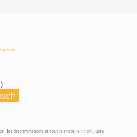
Romans
)
osch
n, les discriminations et tout le tintouin ? Non, juste